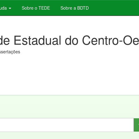
juda
Sobre o TEDE
Sobre a BDTD
de Estadual do Centro-Oe
issertações