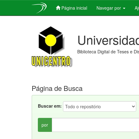
Página inicial
Navegar por
A
Skip
navigation
Universida
Biblioteca Digital de Teses e D
Página de Busca
Buscar em:
por