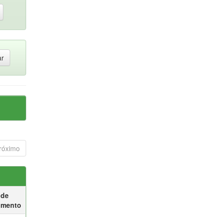
róximo
 de
umento