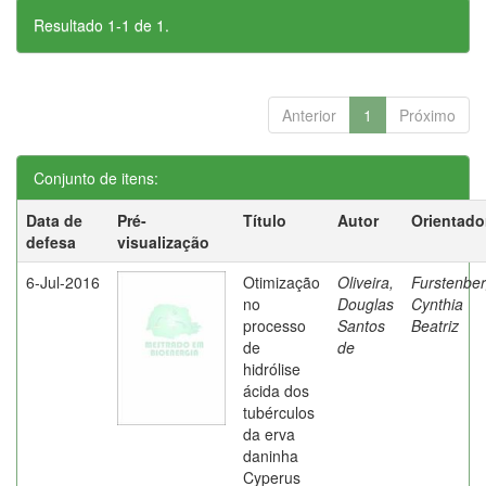
Resultado 1-1 de 1.
Anterior
1
Próximo
Conjunto de itens:
Data de
Pré-
Título
Autor
Orientado
defesa
visualização
6-Jul-2016
Otimização
Oliveira,
Furstenber
no
Douglas
Cynthia
processo
Santos
Beatriz
de
de
hidrólise
ácida dos
tubérculos
da erva
daninha
Cyperus