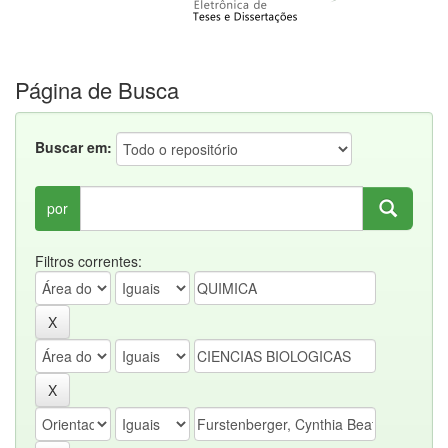
Página de Busca
Buscar em:
por
Filtros correntes: