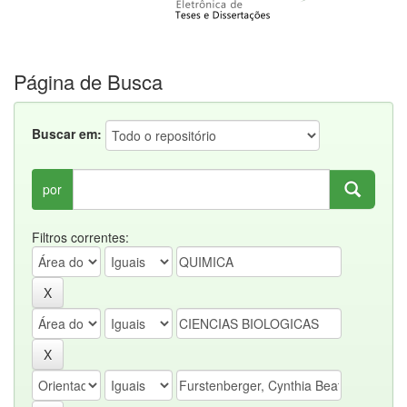
Página de Busca
Buscar em:
por
Filtros correntes: