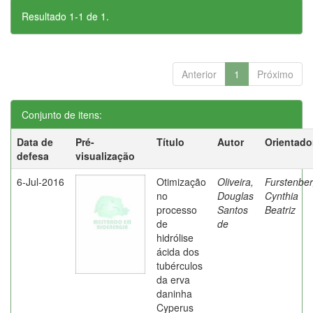
Resultado 1-1 de 1.
Anterior
1
Próximo
Conjunto de itens:
Data de
Pré-
Título
Autor
Orientado
defesa
visualização
6-Jul-2016
Otimização
Oliveira,
Furstenber
no
Douglas
Cynthia
processo
Santos
Beatriz
de
de
hidrólise
ácida dos
tubérculos
da erva
daninha
Cyperus