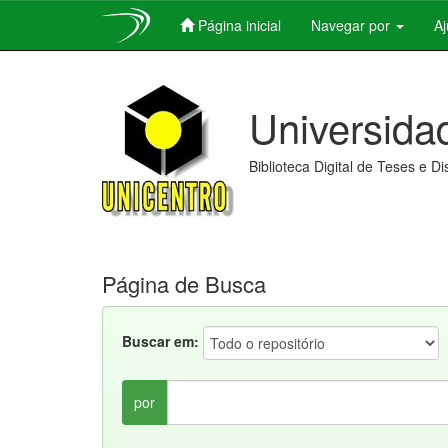
Página inicial
Navegar por
A
Skip
navigation
Universida
Biblioteca Digital de Teses e D
Página de Busca
Buscar em:
por