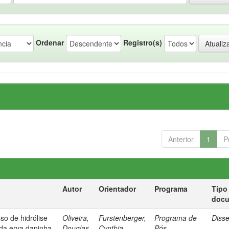
Ordenar
Registro(s)
Anterior
1
P
Autor
Orientador
Programa
Tipo
doc
so de hidrólise
Oliveira,
Furstenberger,
Programa de
Diss
 da erva daninha
Douglas
Cynthia
Pós-