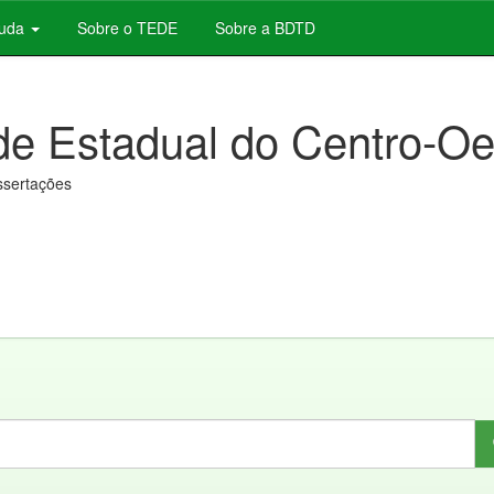
juda
Sobre o TEDE
Sobre a BDTD
de Estadual do Centro-Oe
issertações