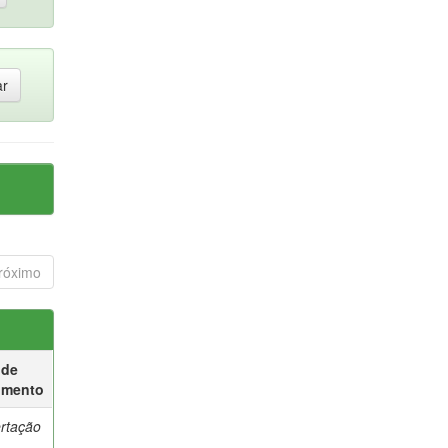
róximo
 de
umento
ertação