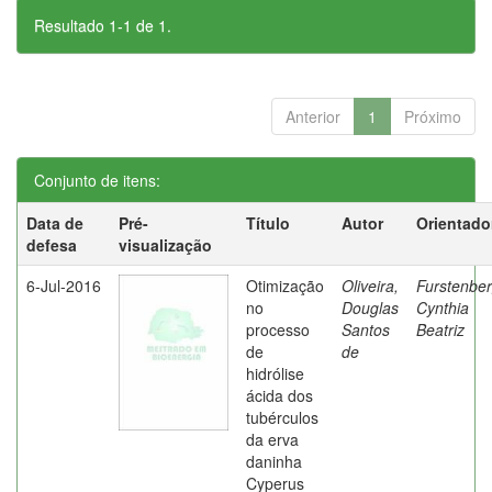
Resultado 1-1 de 1.
Anterior
1
Próximo
Conjunto de itens:
Data de
Pré-
Título
Autor
Orientado
defesa
visualização
6-Jul-2016
Otimização
Oliveira,
Furstenber
no
Douglas
Cynthia
processo
Santos
Beatriz
de
de
hidrólise
ácida dos
tubérculos
da erva
daninha
Cyperus