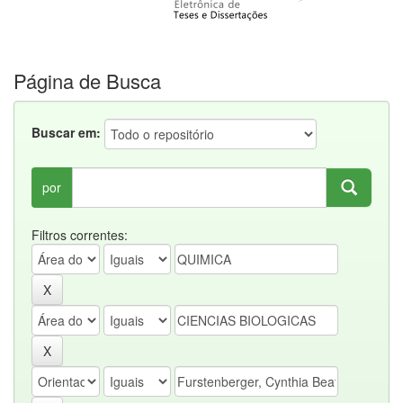
Página de Busca
Buscar em:
por
Filtros correntes: