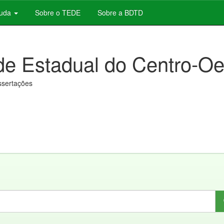
juda
Sobre o TEDE
Sobre a BDTD
de Estadual do Centro-Oe
issertações