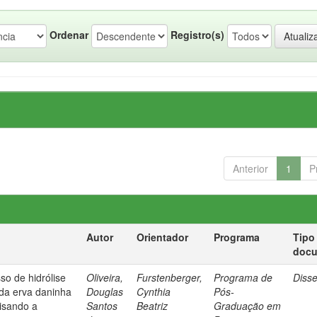
Ordenar
Registro(s)
Anterior
1
P
Autor
Orientador
Programa
Tipo
doc
so de hidrólise
Oliveira,
Furstenberger,
Programa de
Diss
 da erva daninha
Douglas
Cynthia
Pós-
isando a
Santos
Beatriz
Graduação em