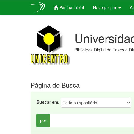
Página inicial
Navegar por
A
Skip
navigation
Universida
Biblioteca Digital de Teses e D
Página de Busca
Buscar em:
por