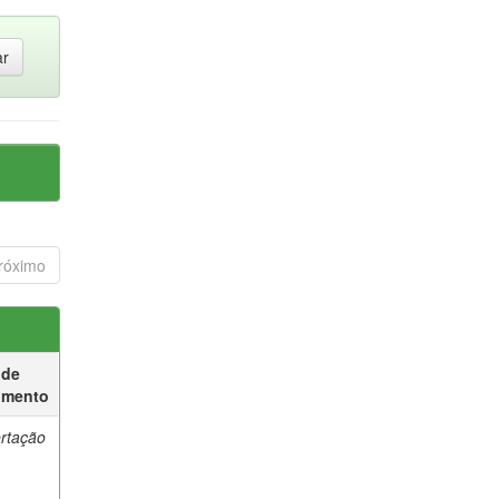
róximo
 de
umento
ertação