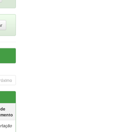
róximo
 de
umento
ertação