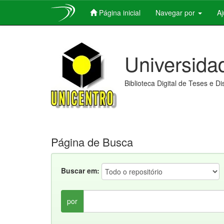
Página inicial
Navegar por
A
Skip
navigation
Universida
Biblioteca Digital de Teses e D
Página de Busca
Buscar em:
por