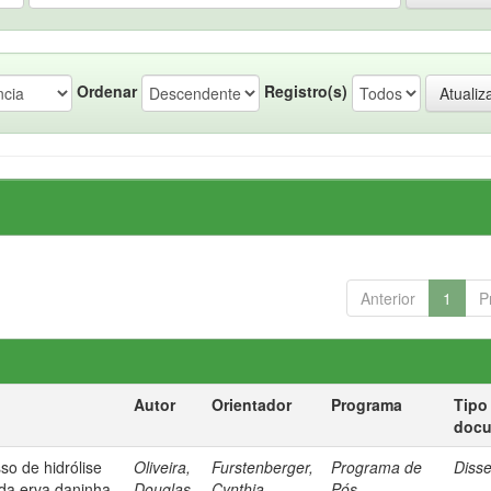
Ordenar
Registro(s)
Anterior
1
P
Autor
Orientador
Programa
Tipo
doc
so de hidrólise
Oliveira,
Furstenberger,
Programa de
Diss
 da erva daninha
Douglas
Cynthia
Pós-