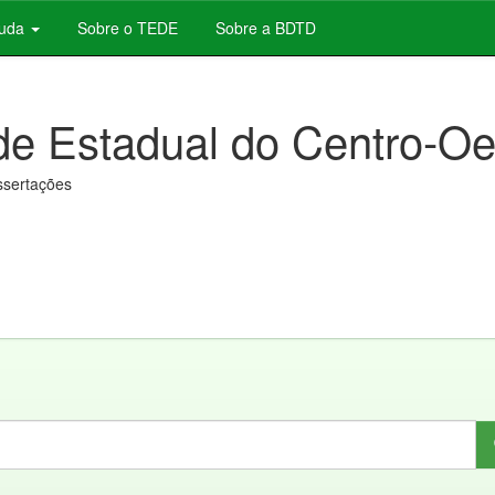
juda
Sobre o TEDE
Sobre a BDTD
de Estadual do Centro-Oe
issertações