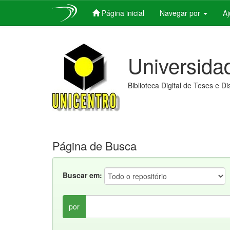
Página inicial
Navegar por
A
Skip
navigation
Universida
Biblioteca Digital de Teses e D
Página de Busca
Buscar em:
por