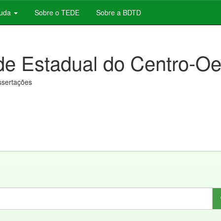
juda
Sobre o TEDE
Sobre a BDTD
de Estadual do Centro-Oe
issertações