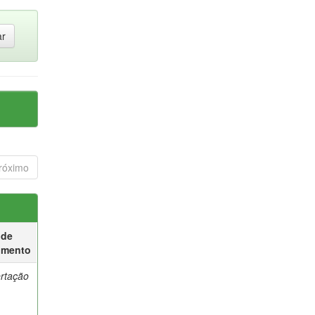
róximo
 de
umento
ertação