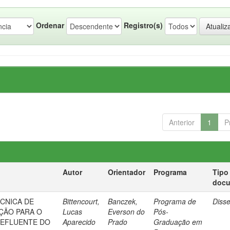
Ordenar
Registro(s)
Anterior
1
P
Autor
Orientador
Programa
Tipo
doc
ÉCNICA DE
Bittencourt,
Banczek,
Programa de
Diss
ÇÃO PARA O
Lucas
Everson do
Pós-
 EFLUENTE DO
Aparecido
Prado
Graduação em