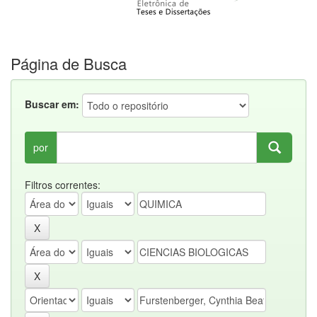
Página de Busca
Buscar em:
por
Filtros correntes: