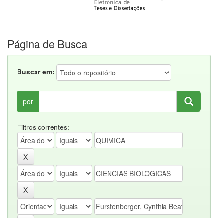
Página de Busca
Buscar em:
por
Filtros correntes: