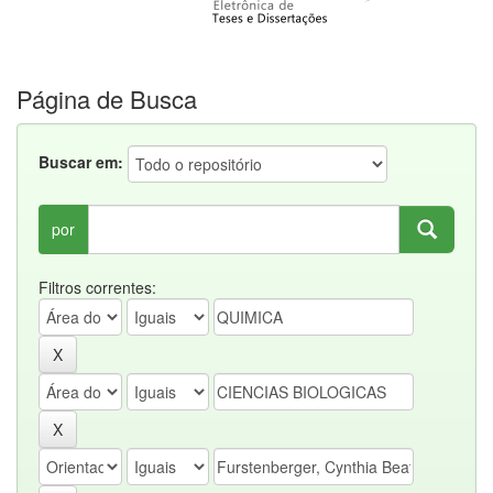
Página de Busca
Buscar em:
por
Filtros correntes: