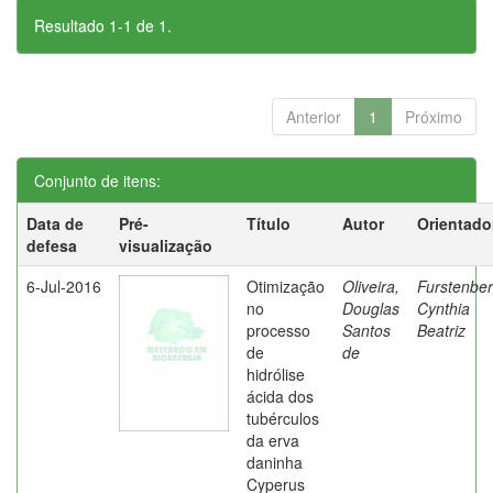
Resultado 1-1 de 1.
Anterior
1
Próximo
Conjunto de itens:
Data de
Pré-
Título
Autor
Orientado
defesa
visualização
6-Jul-2016
Otimização
Oliveira,
Furstenber
no
Douglas
Cynthia
processo
Santos
Beatriz
de
de
hidrólise
ácida dos
tubérculos
da erva
daninha
Cyperus