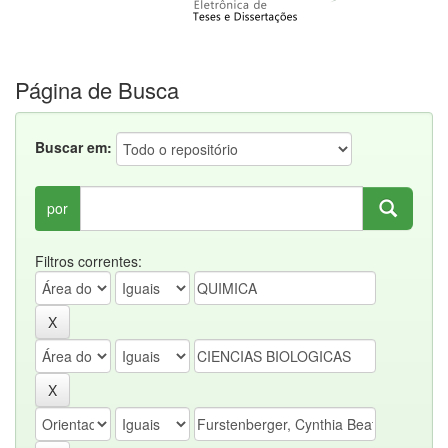
Página de Busca
Buscar em:
por
Filtros correntes: