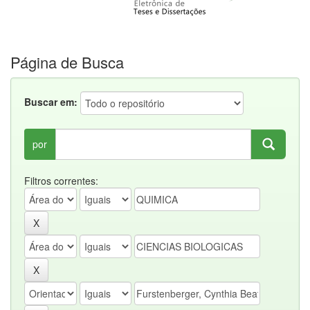
Página de Busca
Buscar em:
por
Filtros correntes: