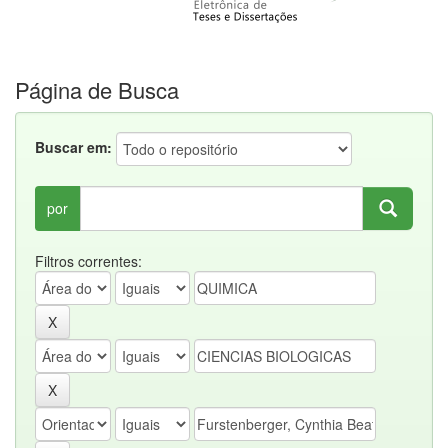
Página de Busca
Buscar em:
por
Filtros correntes: