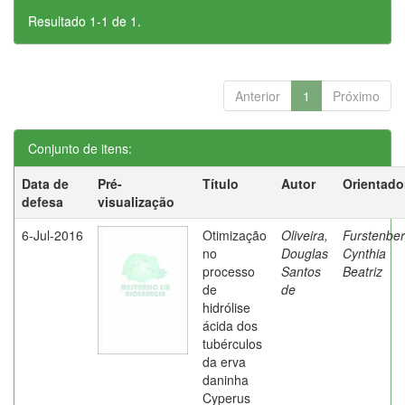
Resultado 1-1 de 1.
Anterior
1
Próximo
Conjunto de itens:
Data de
Pré-
Título
Autor
Orientado
defesa
visualização
6-Jul-2016
Otimização
Oliveira,
Furstenber
no
Douglas
Cynthia
processo
Santos
Beatriz
de
de
hidrólise
ácida dos
tubérculos
da erva
daninha
Cyperus