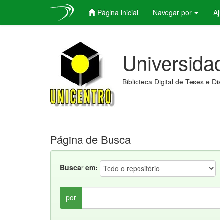
Página inicial
Navegar por
A
Skip
navigation
Universida
Biblioteca Digital de Teses e D
Página de Busca
Buscar em:
por