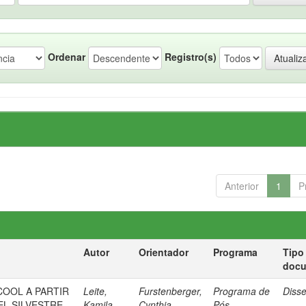
Ordenar
Registro(s)
Anterior
1
P
Autor
Orientador
Programa
Tipo
doc
OOL A PARTIR
Leite,
Furstenberger,
Programa de
Diss
EL SILVESTRE
Kamila
Cynthia
Pós-