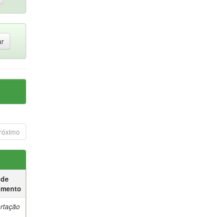
róximo
 de
umento
ertação