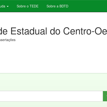
juda
Sobre o TEDE
Sobre a BDTD
de Estadual do Centro-Oe
issertações