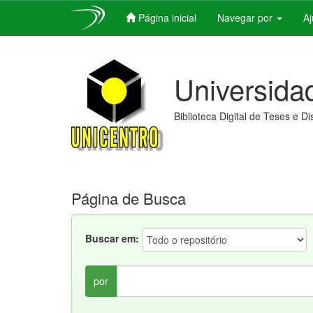
Página inicial
Navegar por
A
Skip
navigation
Universida
Biblioteca Digital de Teses e D
Página de Busca
Buscar em:
por