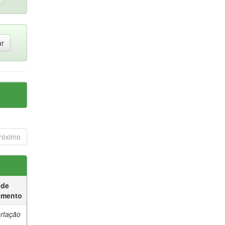
róximo
 de
umento
ertação