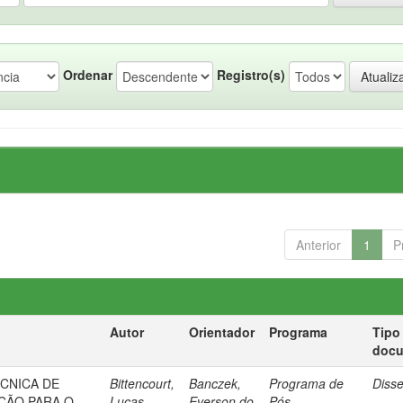
Ordenar
Registro(s)
Anterior
1
P
Autor
Orientador
Programa
Tipo
doc
ÉCNICA DE
Bittencourt,
Banczek,
Programa de
Diss
ÇÃO PARA O
Lucas
Everson do
Pós-