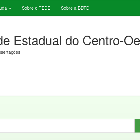
juda
Sobre o TEDE
Sobre a BDTD
de Estadual do Centro-Oe
issertações