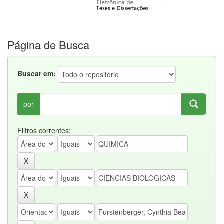
Página de Busca
Buscar em:
por
Filtros correntes: