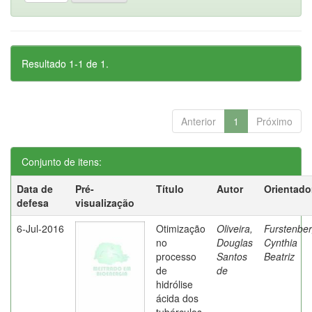
Resultado 1-1 de 1.
Anterior
1
Próximo
Conjunto de itens:
Data de
Pré-
Título
Autor
Orientado
defesa
visualização
6-Jul-2016
Otimização
Oliveira,
Furstenber
no
Douglas
Cynthia
processo
Santos
Beatriz
de
de
hidrólise
ácida dos