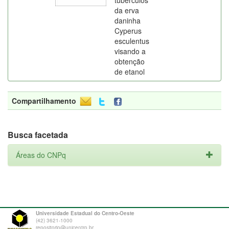
tubérculos
da erva
daninha
Cyperus
esculentus
visando a
obtenção
de etanol
Compartilhamento
Busca facetada
Áreas do CNPq
Universidade Estadual do Centro-Oeste
(42) 3621-1000
repositorio@unicentro.br