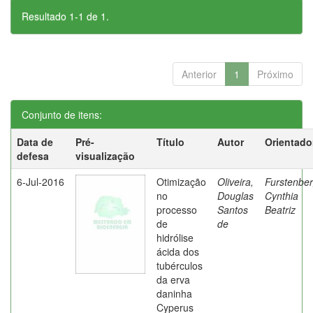
Resultado 1-1 de 1.
Anterior
1
Próximo
Conjunto de itens:
Data de
Pré-
Título
Autor
Orientado
defesa
visualização
6-Jul-2016
Otimização
Oliveira,
Furstenber
no
Douglas
Cynthia
processo
Santos
Beatriz
de
de
hidrólise
ácida dos
tubérculos
da erva
daninha
Cyperus