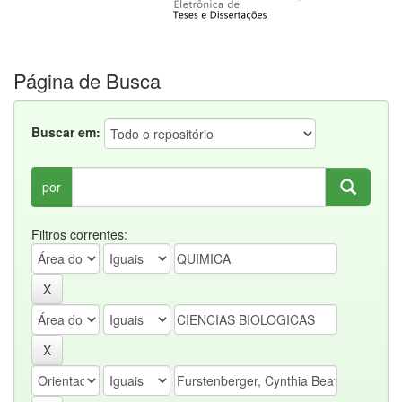
Página de Busca
Buscar em:
por
Filtros correntes: