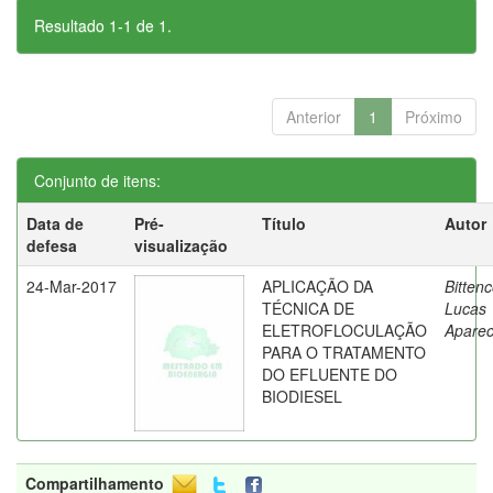
Resultado 1-1 de 1.
Anterior
1
Próximo
Conjunto de itens:
Data de
Pré-
Título
Autor
defesa
visualização
24-Mar-2017
APLICAÇÃO DA
Bittenc
TÉCNICA DE
Lucas
ELETROFLOCULAÇÃO
Aparec
PARA O TRATAMENTO
DO EFLUENTE DO
BIODIESEL
Compartilhamento