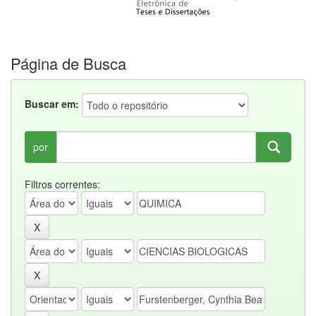
Página de Busca
Buscar em:
por
Filtros correntes: