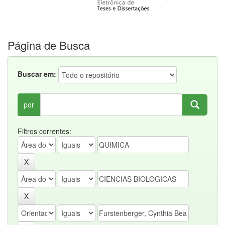
Página de Busca
Buscar em:
por
Filtros correntes: