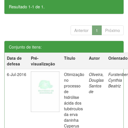
Resultado 1-1 de 1.
Anterior
1
Próximo
Conjunto de itens:
Data de
Pré-
Título
Autor
Orientado
defesa
visualização
6-Jul-2016
Otimização
Oliveira,
Furstenber
no
Douglas
Cynthia
processo
Santos
Beatriz
de
de
hidrólise
ácida dos
tubérculos
da erva
daninha
Cyperus