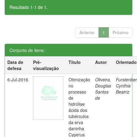
Resultado 1-1 de 1.
Anterior
1
Próximo
Conjunto de itens:
Data de
Pré-
Título
Autor
Orientado
defesa
visualização
6-Jul-2016
Otimização
Oliveira,
Furstenber
no
Douglas
Cynthia
processo
Santos
Beatriz
de
de
hidrólise
ácida dos
tubérculos
da erva
daninha
Cyperus