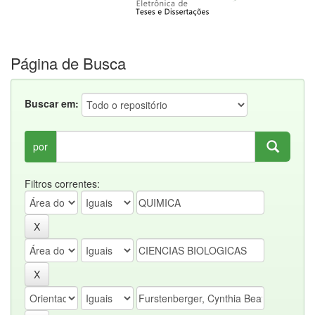
Página de Busca
Buscar em:
por
Filtros correntes: