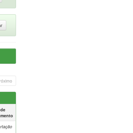
róximo
 de
umento
ertação