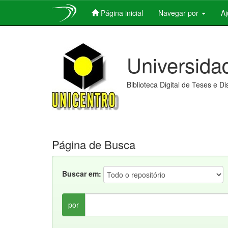
Página inicial
Navegar por
A
Skip
navigation
Universida
Biblioteca Digital de Teses e D
Página de Busca
Buscar em:
por