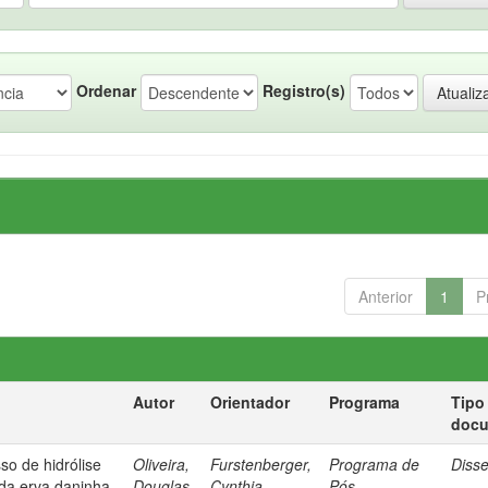
Ordenar
Registro(s)
Anterior
1
P
Autor
Orientador
Programa
Tipo
doc
so de hidrólise
Oliveira,
Furstenberger,
Programa de
Diss
 da erva daninha
Douglas
Cynthia
Pós-