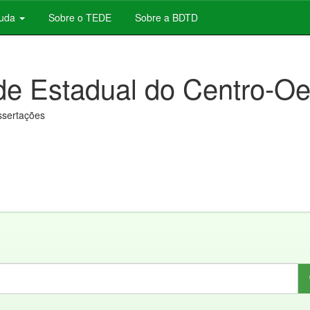
juda
Sobre o TEDE
Sobre a BDTD
de Estadual do Centro-Oe
issertações