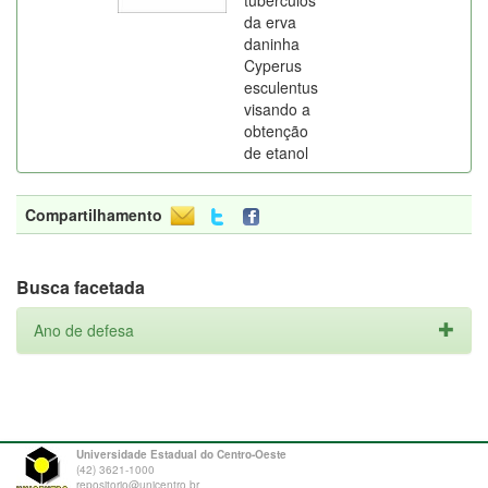
tubérculos
da erva
daninha
Cyperus
esculentus
visando a
obtenção
de etanol
Compartilhamento
Busca facetada
Ano de defesa
Universidade Estadual do Centro-Oeste
(42) 3621-1000
repositorio@unicentro.br