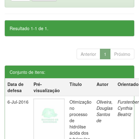
Resultado 1-1 de 1.
Anterior
1
Próximo
Conjunto de itens:
Data de
Pré-
Título
Autor
Orientado
defesa
visualização
6-Jul-2016
Otimização
Oliveira,
Furstenber
no
Douglas
Cynthia
processo
Santos
Beatriz
de
de
hidrólise
ácida dos