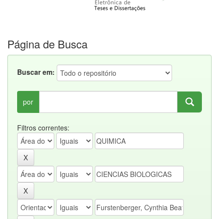
Página de Busca
Buscar em:
por
Filtros correntes: