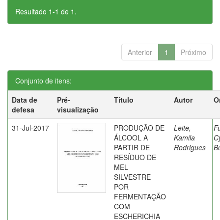
Resultado 1-1 de 1.
Anterior
1
Próximo
Conjunto de itens:
Data de
Pré-
Título
Autor
O
defesa
visualização
31-Jul-2017
PRODUÇÃO DE
Leite,
F
ÁLCOOL A
Kamila
C
PARTIR DE
Rodrigues
Be
RESÍDUO DE
MEL
SILVESTRE
POR
FERMENTAÇÃO
COM
ESCHERICHIA