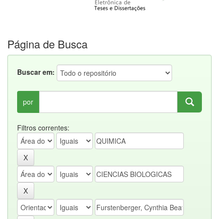
Página de Busca
Buscar em:
por
Filtros correntes: