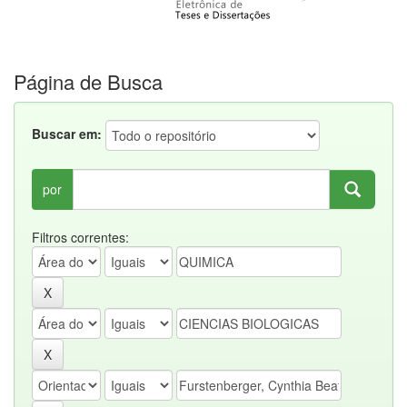
Página de Busca
Buscar em:
por
Filtros correntes: