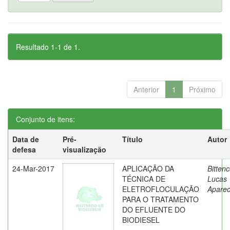
Resultado 1-1 de 1.
Anterior
1
Próximo
Conjunto de itens:
Data de
Pré-
Título
Autor
defesa
visualização
24-Mar-2017
APLICAÇÃO DA
Bittenc
TÉCNICA DE
Lucas
ELETROFLOCULAÇÃO
Aparec
PARA O TRATAMENTO
DO EFLUENTE DO
BIODIESEL