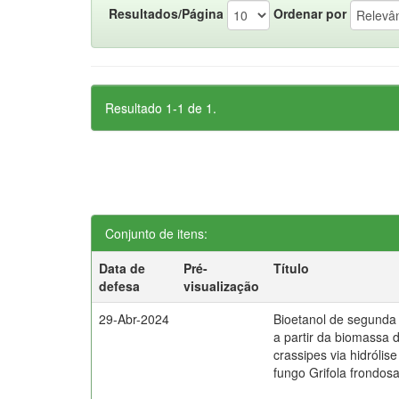
Resultados/Página
Ordenar por
Resultado 1-1 de 1.
Conjunto de itens:
Data de
Pré-
Título
defesa
visualização
29-Abr-2024
Bioetanol de segunda
a partir da biomassa 
crassipes via hidrólis
fungo Grifola frondos