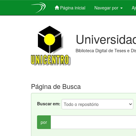
Página inicial
Navegar por
A
Skip
navigation
Universida
Biblioteca Digital de Teses e D
Página de Busca
Buscar em:
por