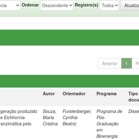
Ordenar
Registro(s)
Anterior
1
P
Autor
Orientador
Programa
Tipo
doc
 geração produzido
Souza,
Furstenberger,
Programa de
Diss
de Eichhornia
Maria
Cynthia
Pós-
e enzimática pelo
Cristina
Beatriz
Graduação
a
em
Bioenergia