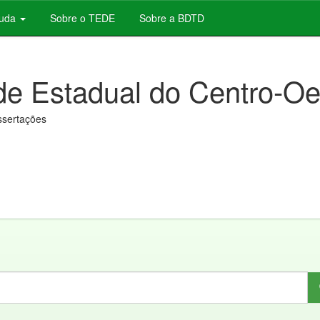
juda
Sobre o TEDE
Sobre a BDTD
de Estadual do Centro-Oe
issertações