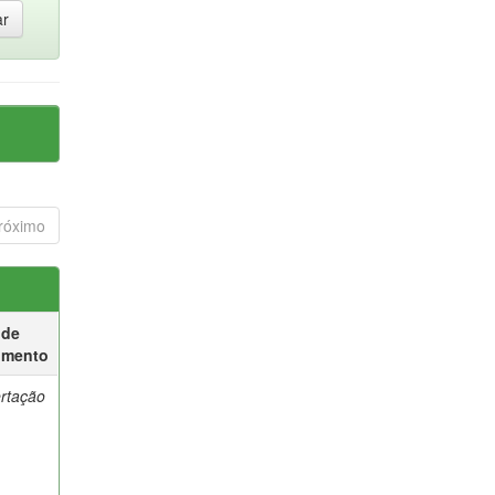
róximo
 de
umento
ertação