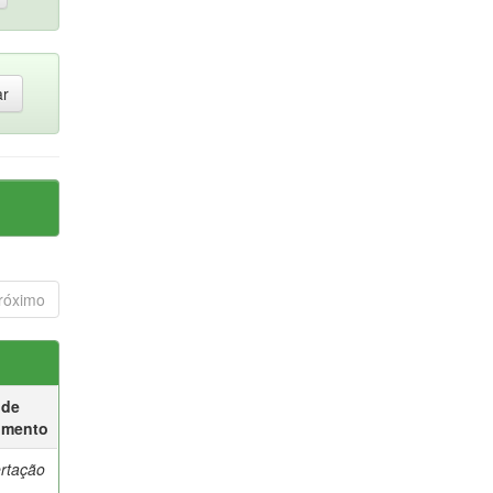
róximo
 de
umento
ertação