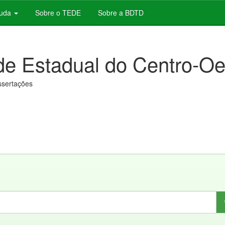
juda
Sobre o TEDE
Sobre a BDTD
de Estadual do Centro-Oe
issertações