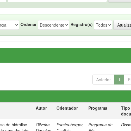
Ordenar
Registro(s)
Anterior
1
P
Autor
Orientador
Programa
Tipo
doc
so de hidrólise
Oliveira,
Furstenberger,
Programa de
Diss
 da erva daninha
Douglas
Cynthia
Pós-