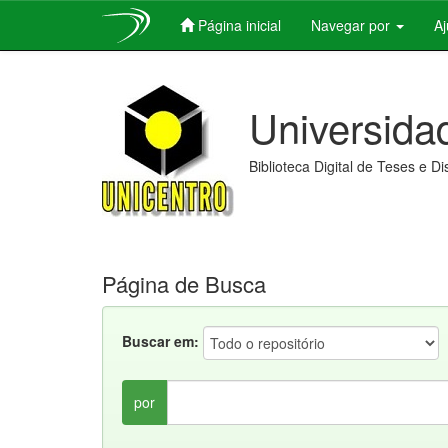
Página inicial
Navegar por
A
Skip
navigation
Universida
Biblioteca Digital de Teses e D
Página de Busca
Buscar em:
por