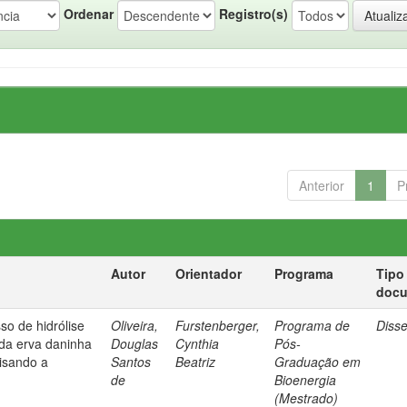
Ordenar
Registro(s)
Anterior
1
P
Autor
Orientador
Programa
Tipo
doc
so de hidrólise
Oliveira,
Furstenberger,
Programa de
Diss
 da erva daninha
Douglas
Cynthia
Pós-
isando a
Santos
Beatriz
Graduação em
de
Bioenergia
(Mestrado)