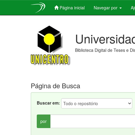
Página inicial
Navegar por
A
Skip
navigation
Universida
Biblioteca Digital de Teses e D
Página de Busca
Buscar em:
por