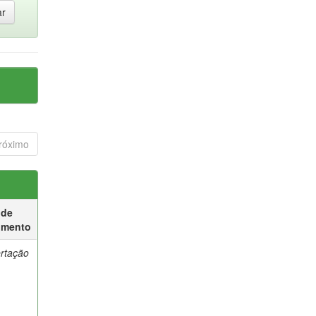
róximo
 de
umento
ertação