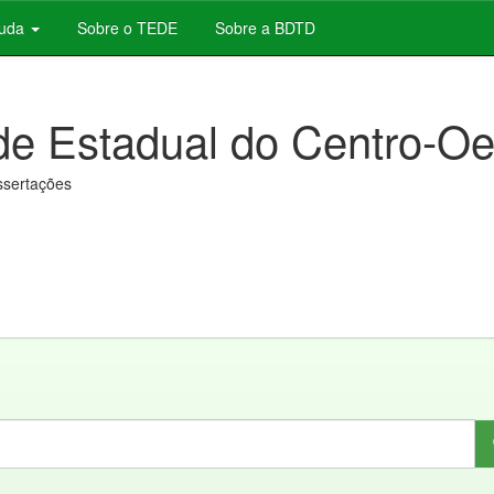
juda
Sobre o TEDE
Sobre a BDTD
de Estadual do Centro-Oe
issertações