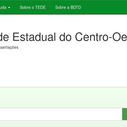
juda
Sobre o TEDE
Sobre a BDTD
de Estadual do Centro-Oe
issertações