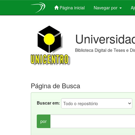
Página inicial
Navegar por
A
Skip
navigation
Universida
Biblioteca Digital de Teses e D
Página de Busca
Buscar em:
por