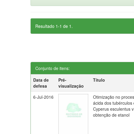
Resultado 1-1 de 1.
Conjunto de itens:
Data de
Pré-
Título
defesa
visualização
6-Jul-2016
Otimização no proces
ácida dos tubérculos
Cyperus esculentus v
obtenção de etanol