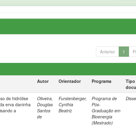
Anterior
1
P
Autor
Orientador
Programa
Tipo
doc
so de hidrólise
Oliveira,
Furstenberger,
Programa de
Diss
 da erva daninha
Douglas
Cynthia
Pós-
isando a
Santos
Beatriz
Graduação em
de
Bioenergia
(Mestrado)