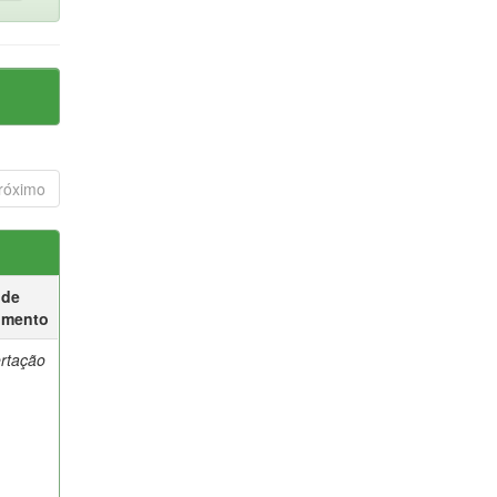
róximo
 de
umento
ertação