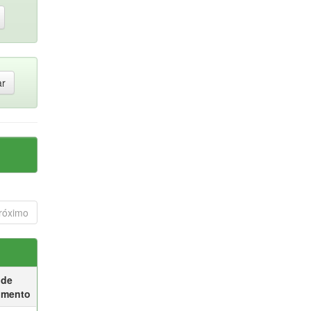
róximo
 de
umento