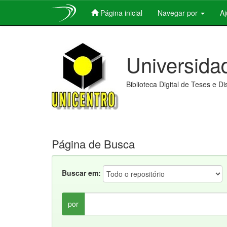
Página inicial
Navegar por
A
Skip
navigation
Universida
Biblioteca Digital de Teses e D
Página de Busca
Buscar em:
por