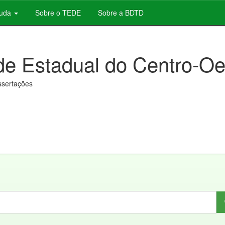
juda
Sobre o TEDE
Sobre a BDTD
de Estadual do Centro-Oe
issertações