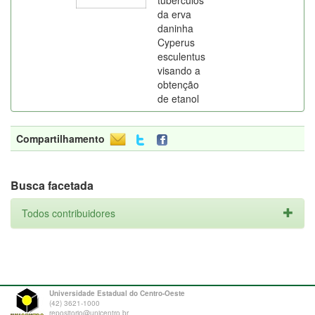
tubérculos
da erva
daninha
Cyperus
esculentus
visando a
obtenção
de etanol
Compartilhamento
Busca facetada
Todos contribuidores
Universidade Estadual do Centro-Oeste
(42) 3621-1000
repositorio@unicentro.br