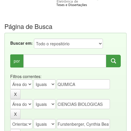
Página de Busca
Buscar em:
por
Filtros correntes: