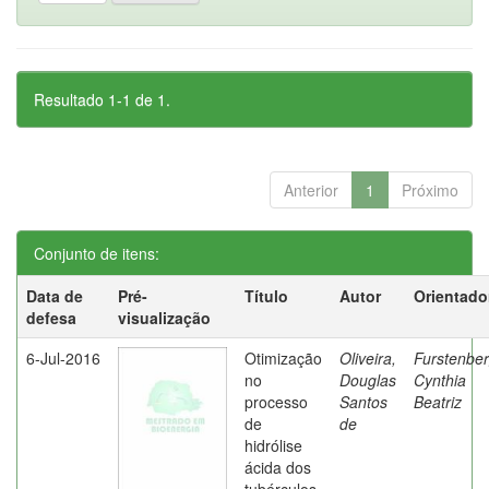
Resultado 1-1 de 1.
Anterior
1
Próximo
Conjunto de itens:
Data de
Pré-
Título
Autor
Orientado
defesa
visualização
6-Jul-2016
Otimização
Oliveira,
Furstenber
no
Douglas
Cynthia
processo
Santos
Beatriz
de
de
hidrólise
ácida dos