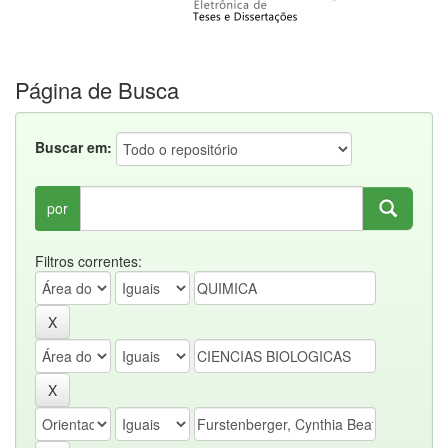
Página de Busca
Buscar em:
por
Filtros correntes: