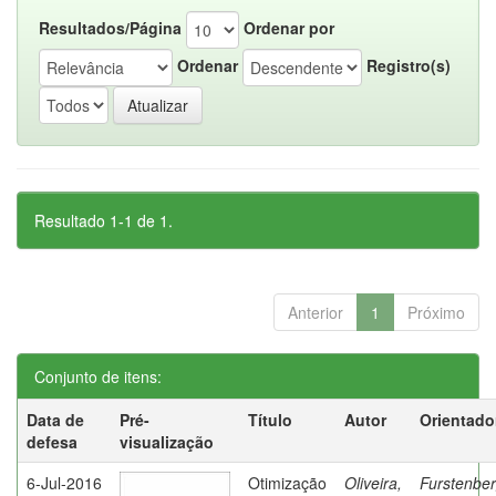
Resultados/Página
Ordenar por
Ordenar
Registro(s)
Resultado 1-1 de 1.
Anterior
1
Próximo
Conjunto de itens:
Data de
Pré-
Título
Autor
Orientado
defesa
visualização
6-Jul-2016
Otimização
Oliveira,
Furstenber