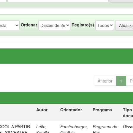
Ordenar
Registro(s)
Anterior
1
P
Autor
Orientador
Programa
Tipo
doc
OOL A PARTIR
Leite,
Furstenberger,
Programa de
Diss
EL SILVESTRE
Kamila
Cynthia
Pós-