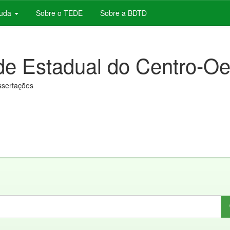
juda
Sobre o TEDE
Sobre a BDTD
de Estadual do Centro-Oe
issertações