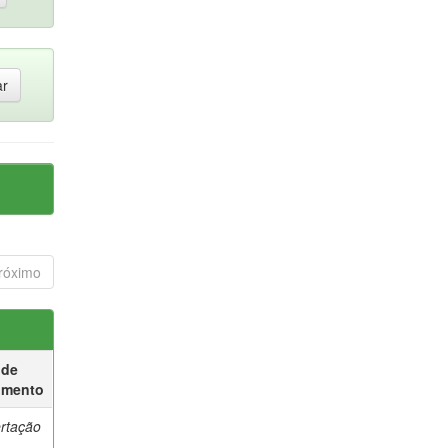
róximo
 de
umento
ertação