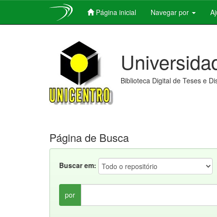
Página inicial
Navegar por
A
Skip
navigation
Universida
Biblioteca Digital de Teses e D
Página de Busca
Buscar em:
por