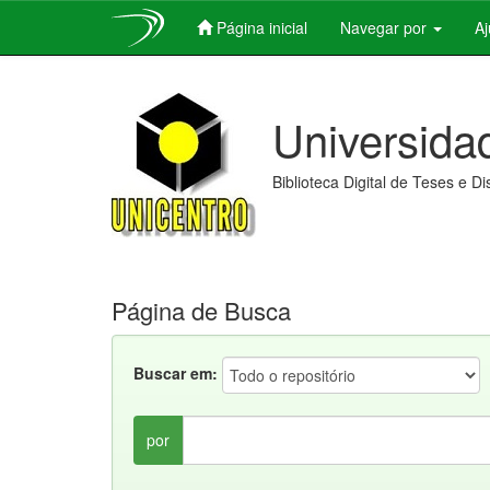
Página inicial
Navegar por
A
Skip
navigation
Universida
Biblioteca Digital de Teses e D
Página de Busca
Buscar em:
por