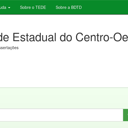
juda
Sobre o TEDE
Sobre a BDTD
de Estadual do Centro-Oe
issertações