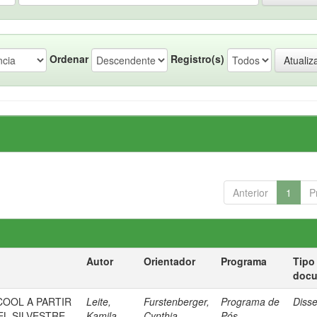
Ordenar
Registro(s)
Anterior
1
P
Autor
Orientador
Programa
Tipo
doc
OOL A PARTIR
Leite,
Furstenberger,
Programa de
Diss
EL SILVESTRE
Kamila
Cynthia
Pós-