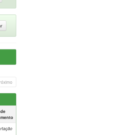
róximo
 de
umento
ertação