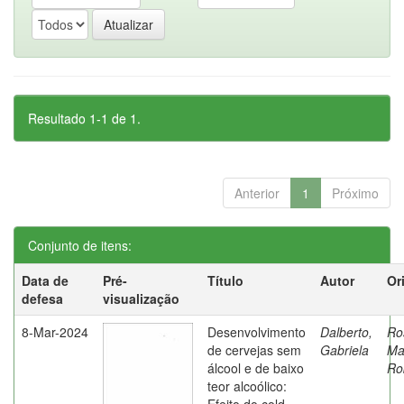
Resultado 1-1 de 1.
Anterior
1
Próximo
Conjunto de itens:
Data de
Pré-
Título
Autor
Or
defesa
visualização
8-Mar-2024
Desenvolvimento
Dalberto,
Ro
de cervejas sem
Gabriela
Ma
álcool e de baixo
Ro
teor alcoólico: