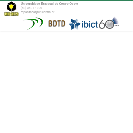
Universidade Estadual do Centro-Oeste
(42) 3621-1000
repositorio@unicentro.br