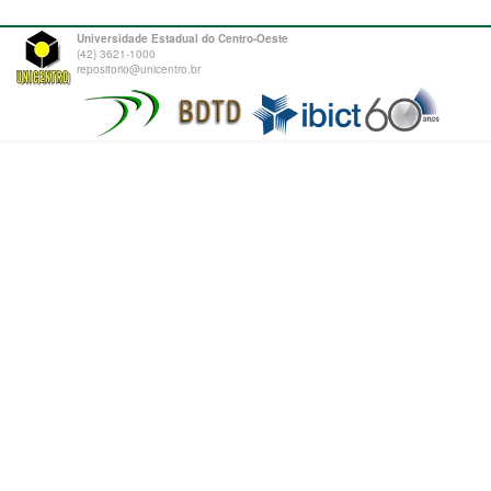
Universidade Estadual do Centro-Oeste
(42) 3621-1000
repositorio@unicentro.br