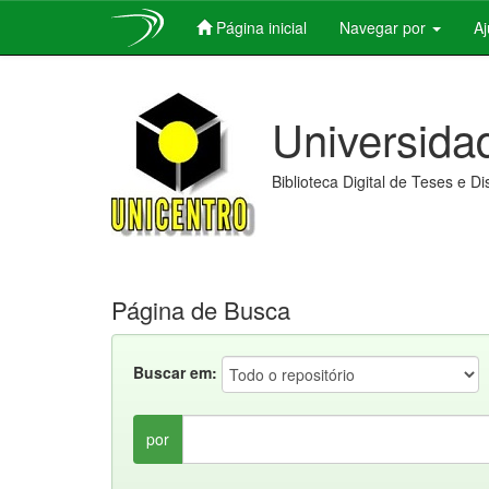
Página inicial
Navegar por
A
Skip
navigation
Universida
Biblioteca Digital de Teses e D
Página de Busca
Buscar em:
por