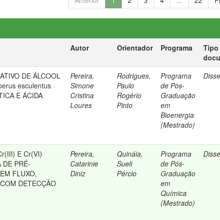
Anterior
1
2
3
4
...
22
P
Autor
Orientador
Programa
Tipo
doc
ATIVO DE ÁLCOOL
Pereira,
Rodrigues,
Programa
Diss
erus esculentus
Simone
Paulo
de Pós-
TICA E ÁCIDA
Cristina
Rogério
Graduação
Loures
Pinto
em
Bioenergia
(Mestrado)
III) E Cr(VI)
Pereira,
Quináia,
Programa
Diss
 DE PRÉ-
Catarinie
Sueli
de Pós-
EM FLUXO,
Diniz
Pércio
Graduação
8 COM DETECÇÃO
em
Química
(Mestrado)