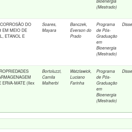
Bioenergia
(Mestrado)
OCORROSÃO DO
Soares,
Banczek,
Programa
Diss
3 EM MEIO DE
Mayara
Everson do
de Pós-
EL, ETANOL E
Prado
Graduação
em
Bioenergia
(Mestrado)
PROPRIEDADES
Bortoluzzi,
Watzlawick,
Programa
Diss
 ARMAGENAGEM
Camila
Luciano
de Pós-
 ERVA-MATE (Ilex
Malherbi
Farinha
Graduação
em
Bioenergia
(Mestrado)