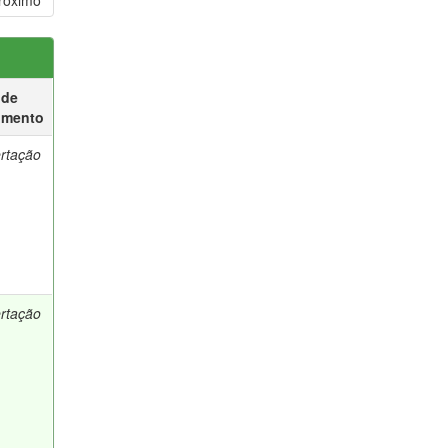
róximo
 de
umento
ertação
ertação