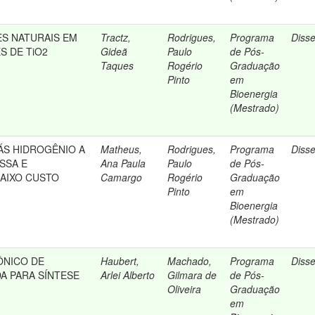
S NATURAIS EM
Tractz,
Rodrigues,
Programa
Diss
S DE TiO2
Gideã
Paulo
de Pós-
Taques
Rogério
Graduação
Pinto
em
Bioenergia
(Mestrado)
S HIDROGÊNIO A
Matheus,
Rodrigues,
Programa
Diss
SSA E
Ana Paula
Paulo
de Pós-
AIXO CUSTO
Camargo
Rogério
Graduação
Pinto
em
Bioenergia
(Mestrado)
ÔNICO DE
Haubert,
Machado,
Programa
Diss
A PARA SÍNTESE
Arlei Alberto
Gilmara de
de Pós-
Oliveira
Graduação
em