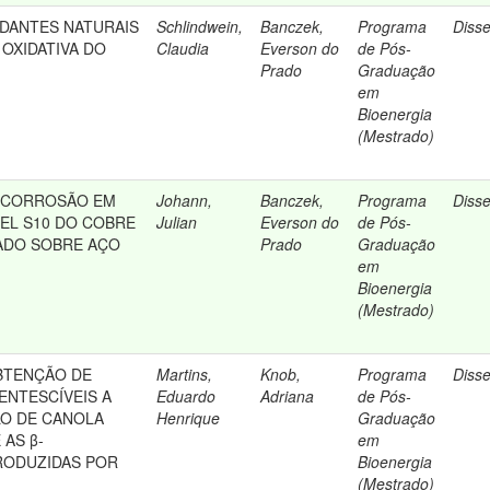
IDANTES NATURAIS
Schlindwein,
Banczek,
Programa
Diss
 OXIDATIVA DO
Claudia
Everson do
de Pós-
Prado
Graduação
em
Bioenergia
(Mestrado)
OCORROSÃO EM
Johann,
Banczek,
Programa
Diss
SEL S10 DO COBRE
Julian
Everson do
de Pós-
ADO SOBRE AÇO
Prado
Graduação
em
Bioenergia
(Mestrado)
BTENÇÃO DE
Martins,
Knob,
Programa
Diss
NTESCÍVEIS A
Eduardo
Adriana
de Pós-
LO DE CANOLA
Henrique
Graduação
AS β-
em
RODUZIDAS POR
Bioenergia
m
(Mestrado)