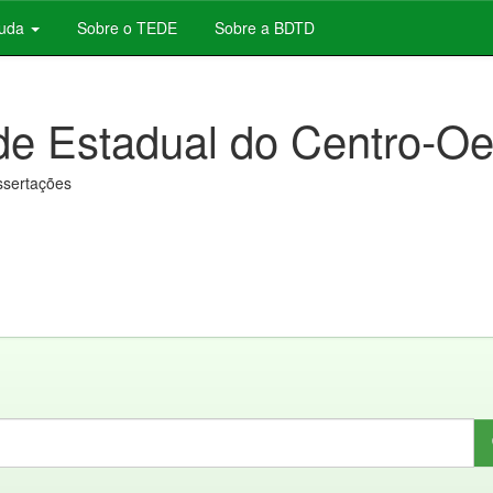
juda
Sobre o TEDE
Sobre a BDTD
de Estadual do Centro-Oe
issertações