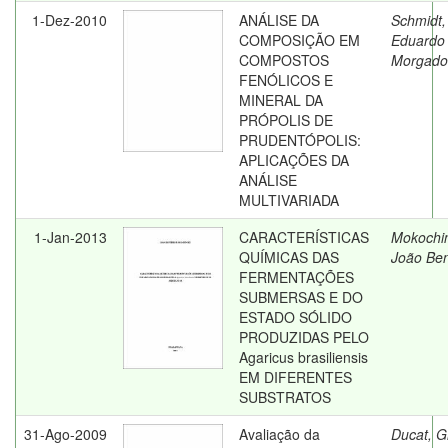
1-Dez-2010
ANÁLISE DA
Schmidt,
COMPOSIÇÃO EM
Eduardo
COMPOSTOS
Morgado
FENÓLICOS E
MINERAL DA
PRÓPOLIS DE
PRUDENTÓPOLIS:
APLICAÇÕES DA
ANÁLISE
MULTIVARIADA
1-Jan-2013
CARACTERÍSTICAS
Mokochin
QUÍMICAS DAS
João Be
FERMENTAÇÕES
SUBMERSAS E DO
ESTADO SÓLIDO
PRODUZIDAS PELO
Agaricus brasiliensis
EM DIFERENTES
SUBSTRATOS
31-Ago-2009
Avaliação da
Ducat, Gi