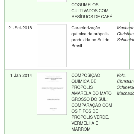
COGUMELOS
CULTIVADOS COM
RESÍDUOS DE CAFÉ
21-Set-2018
Caracterização
Machado
química da própolis
Christia
produzida no Sul do
Schineid
Brasil
1-Jan-2014
COMPOSIÇÃO
Kolc,
QUÍMICA DE
Christia
PRÓPOLIS
Schineid
AMARELA DO MATO
Machad
GROSSO DO SUL:
COMPARAÇÃO COM
OS TIPOS DE
PRÓPOLIS VERDE,
VERMELHA E
MARROM