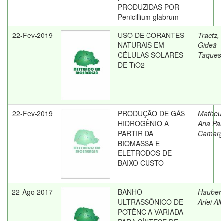
PRODUZIDAS POR
Penicillium glabrum
22-Fev-2019
USO DE CORANTES
Tractz,
NATURAIS EM
Gideã
CÉLULAS SOLARES
Taques
DE TiO2
22-Fev-2019
PRODUÇÃO DE GÁS
Matheu
HIDROGÊNIO A
Ana Pa
PARTIR DA
Camar
BIOMASSA E
ELETRODOS DE
BAIXO CUSTO
22-Ago-2017
BANHO
Hauber
ULTRASSÔNICO DE
Arlei A
POTÊNCIA VARIADA