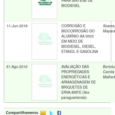
PARA SÍNTESE DE
BIODIESEL
11-Jun-2018
CORROSÃO E
Soares
BIOCORROSÃO DO
Mayar
ALUMÍNIO AA 3003
EM MEIO DE
BIODIESEL, DIESEL,
ETANOL E GASOLINA
31-Ago-2016
AVALIAÇÃO DAS
Bortolu
PROPRIEDADES
Camila
ENERGÉTICAS E
Malher
ARMAGENAGEM DE
BRIQUETES DE
ERVA-MATE (Ilex
paraguariensis)
Compartilhamento