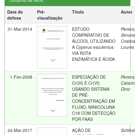
Conjunto de itens:
Data de
Pré-
Título
Autor
defesa
visualização
31-Mar-2014
ESTUDO
Pereira
COMPARATIVO DE
Simon
ÁLCOOL UTILIZANDO
Cristin
A Cyperus esculentus
Loures
VIA ROTA
ENZIMÁTICA E ÁCIDA
1-Fev-2008
ESPECIAÇÃO DE
Pereira
Cr(III) E Cr(VI)
Catarin
USANDO SISTEMA
Diniz
DE PRÉ-
CONCENTRAÇÃO EM
FLUXO, MINICOLUNA
C18 COM DETECÇÃO
POR FAAS
24-Mar-2017
AÇÃO DE
Schlind