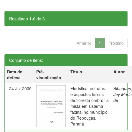
Resultado 1-6 de 6.
Anterior
1
Próximo
Conjunto de itens:
Data de
Pré-
Título
Autor
defesa
visualização
24-Jul-2009
Florística, estrutura
Albuquer
e aspectos físicos
Jey Mari
de floresta ombrófila
de
mista em sistema
faxinal no município
de Rebouças,
Paraná