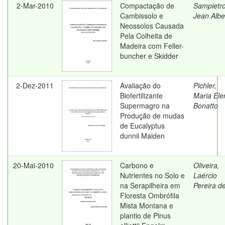
2-Mar-2010
Compactação de
Sampietro
Cambissolo e
Jean Albe
Neossolos Causada
Pela Colheita de
Madeira com Feller-
buncher e Skidder
2-Dez-2011
Avaliação do
Pichler,
Biofertilizante
Maria Ele
Supermagro na
Bonatto
Produção de mudas
de Eucalyptus
dunnii Maiden
20-Mai-2010
Carbono e
Oliveira,
Nutrientes no Solo e
Laércio
na Serapilheira em
Pereira d
Floresta Ombrófila
Mista Montana e
plantio de Pinus