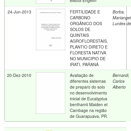
elliottii Engelm
24-Jun-2013
FERTILIDADE E
Borba,
CARBONO
Mariange
ORGÂNICO DOS
Lurdes d
SOLOS DE
QUINTAIS
AGROFLORESTAIS,
PLANTIO DIRETO E
FLORESTA NATIVA
NO MUNICIPIO DE
IRATI, PARANÁ
20-Dez-2010
Avaliação de
Bernardi,
diferentes sistemas
Carlos
de preparo do solo
Alberto
no desenvolvimento
inicial de Eucalyptus
benthamii Maiden et
Cambage na região
de Guarapuava, PR.