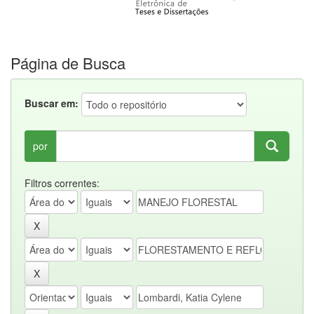
Página de Busca
Buscar em:
por
Filtros correntes: