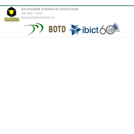
Universidade Estadual do Centro-Oeste
(42) 3621-1000
repositorio@unicentro.br