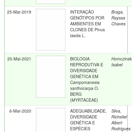
25-Mar-2019
INTERAÇÃO
Braga,
GENÓTIPOS POR
Rayssa
AMBIENTES EM
Chaves
CLONES DE Pinus
taeda L.
20-Mai-2021
BIOLOGIA
Homczinski
REPRODUTIVA E
Isabel
DIVERSIDADE
GENÉTICA EM
Campomanesia
xanthocarpa O.
BERG
(MYRTACEAE)
6-Mar-2020
ADEQUABILIDADE,
Silva,
DIVERSIDADE
Richeliel
GENÉTICA E
Albert
ESPÉCIES
Rodrigues