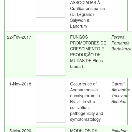
ASSOCIADAS À
Curitiba prismatica
(D. Legrand)
Salywon &
Landrum
22-Fev-2017
FUNGOS
Pereira,
PROMOTORES DE
Fernanda
CRESCIMENTO E
Bortolanza
PRODUÇÃO DE
MUDAS DE Pinus
taeda L.
1-Nov-2018
Occurrence of
Garrett,
Apoharknessia
Alexandre
eucalyptorum in
Techy de
Brazil: in vitro
Almeida
cultivation,
pathogenicity and
symptomatology
5-Mar-2020
MODELOS DE
Paludeto,