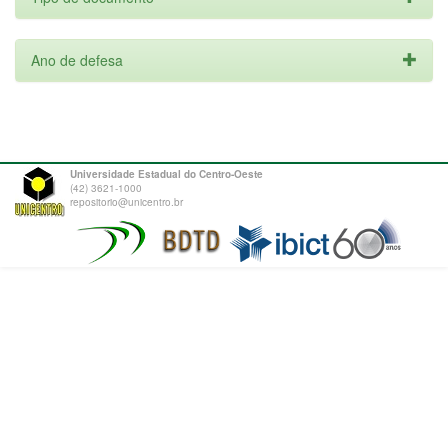
Ano de defesa
Universidade Estadual do Centro-Oeste
(42) 3621-1000
repositorio@unicentro.br