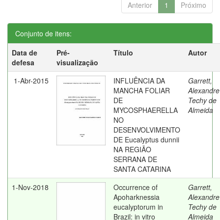
Anterior
1
Próximo
Conjunto de itens:
Data de
Pré-
Título
Autor
defesa
visualização
1-Abr-2015
INFLUÊNCIA DA
Garrett,
MANCHA FOLIAR
Alexandre
DE
Techy de
MYCOSPHAERELLA
Almeida
NO
DESENVOLVIMENTO
DE Eucalyptus dunnii
NA REGIÃO
SERRANA DE
SANTA CATARINA
1-Nov-2018
Occurrence of
Garrett,
Apoharknessia
Alexandre
eucalyptorum in
Techy de
Brazil: in vitro
Almeida