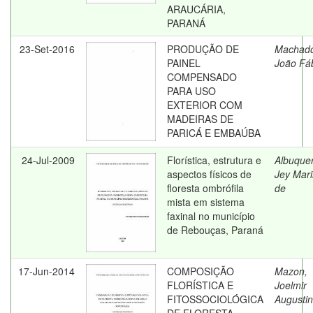
ARAUCÁRIA,
PARANÁ
23-Set-2016
PRODUÇÃO DE
Machad
PAINEL
João Fá
COMPENSADO
PARA USO
EXTERIOR COM
MADEIRAS DE
PARICÁ E EMBAÚBA
24-Jul-2009
Florística, estrutura e
Albuque
aspectos físicos de
Jey Mar
floresta ombrófila
de
mista em sistema
faxinal no município
de Rebouças, Paraná
17-Jun-2014
COMPOSIÇÃO
Mazon,
FLORÍSTICA E
Joelmir
FITOSSOCIOLÓGICA
Augusti