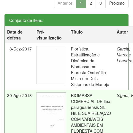
Anterior
1
2
3
Próximo
Conjunto de itens:
Data de
Pré-
Título
Autor
defesa
visualização
8-Dez-2017
Florística,
Garcia,
Estratificação e
Marcos
Dinâmica da
Leandro
Biomassa em
Floresta Ombrófila
Mista em Dois
Sistemas de Manejo
30-Ago-2013
BIOMASSA
Signor, 
COMERCIAL DE Ilex
paraguariensis St.-
Hil. E SUA RELAÇÃO
COM VARIÁVEIS
AMBIENTAIS EM
FLORESTA COM