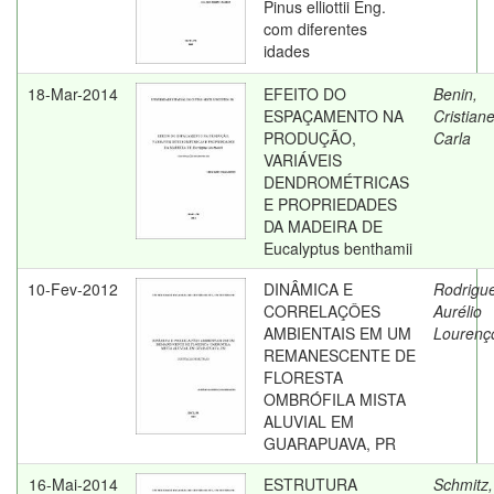
Pinus elliottii Eng.
com diferentes
idades
18-Mar-2014
EFEITO DO
Benin,
ESPAÇAMENTO NA
Cristian
PRODUÇÃO,
Carla
VARIÁVEIS
DENDROMÉTRICAS
E PROPRIEDADES
DA MADEIRA DE
Eucalyptus benthamii
10-Fev-2012
DINÂMICA E
Rodrigu
CORRELAÇÔES
Aurélio
AMBIENTAIS EM UM
Lourenç
REMANESCENTE DE
FLORESTA
OMBRÓFILA MISTA
ALUVIAL EM
GUARAPUAVA, PR
16-Mai-2014
ESTRUTURA
Schmitz,