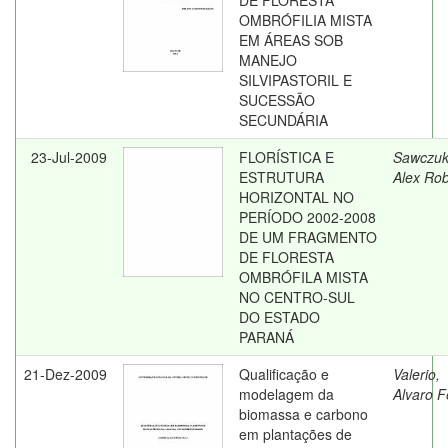
DE FLORESTA
OMBRÓFILIA MISTA
EM ÁREAS SOB
MANEJO
SILVIPASTORIL E
SUCESSÃO
SECUNDÁRIA
23-Jul-2009
FLORÍSTICA E
Sawczuk
ESTRUTURA
Alex Rob
HORIZONTAL NO
PERÍODO 2002-2008
DE UM FRAGMENTO
DE FLORESTA
OMBRÓFILA MISTA
NO CENTRO-SUL
DO ESTADO
PARANÁ
21-Dez-2009
Qualificação e
Valerio,
modelagem da
Alvaro F
biomassa e carbono
em plantações de