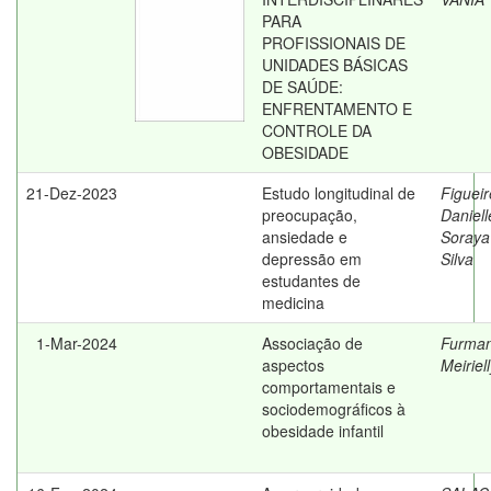
PARA
PROFISSIONAIS DE
UNIDADES BÁSICAS
DE SAÚDE:
ENFRENTAMENTO E
CONTROLE DA
OBESIDADE
21-Dez-2023
Estudo longitudinal de
Figueir
preocupação,
Daniell
ansiedade e
Soraya
depressão em
Silva
estudantes de
medicina
1-Mar-2024
Associação de
Furman
aspectos
Meiriel
comportamentais e
sociodemográficos à
obesidade infantil