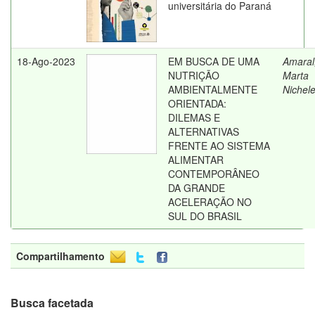
universitária do Paraná
18-Ago-2023
EM BUSCA DE UMA
Amaral
NUTRIÇÃO
Marta
AMBIENTALMENTE
Nichel
ORIENTADA:
DILEMAS E
ALTERNATIVAS
FRENTE AO SISTEMA
ALIMENTAR
CONTEMPORÂNEO
DA GRANDE
ACELERAÇÃO NO
SUL DO BRASIL
Compartilhamento
Busca facetada