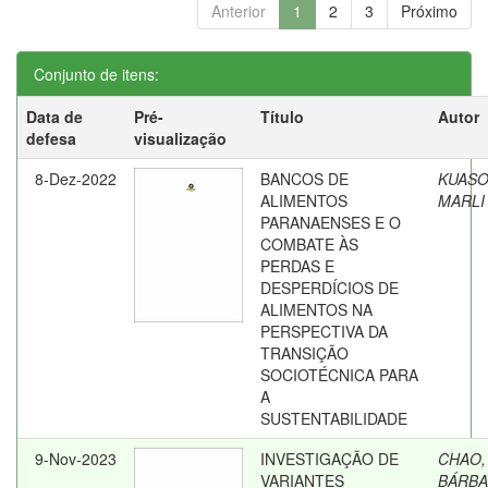
Anterior
1
2
3
Próximo
Conjunto de itens:
Data de
Pré-
Título
Autor
defesa
visualização
8-Dez-2022
BANCOS DE
KUASO
ALIMENTOS
MARLI
PARANAENSES E O
COMBATE ÀS
PERDAS E
DESPERDÍCIOS DE
ALIMENTOS NA
PERSPECTIVA DA
TRANSIÇÃO
SOCIOTÉCNICA PARA
A
SUSTENTABILIDADE
9-Nov-2023
INVESTIGAÇÃO DE
CHAO,
VARIANTES
BÁRB