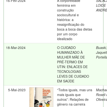
16-Fev-2024
A corporeidade
SALAC
feminina em
LOIDE
construção
ANDR
sociocultural e
histórica: a
ressignificação do
boca a boca das dietas
por um corpo
idealizado
18-Mar-2024
O CUIDADO
Buaski,
HUMANIZADO À
Jaquel
MULHER MÃE DE
Portell
PRÉ-TERMO EM
UTIN: ENLACES DE
TECNOLOGIAS
LEVES DE CUIDADO
EM SAÚDE
5-Mai-2023
“Todos iguais, mas uns
Macha
mais iguais que
Roseli 
outros”: Relações de
Oliveir
gênero na carreira