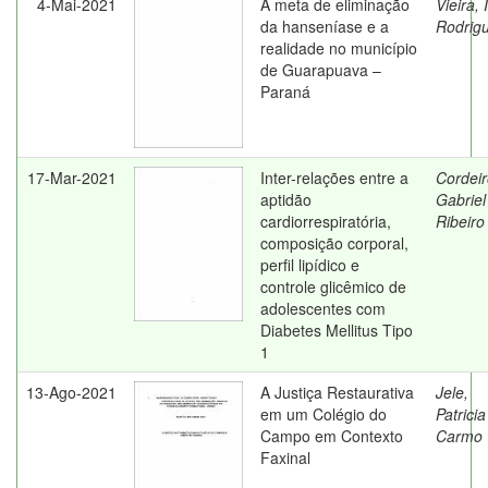
4-Mai-2021
A meta de eliminação
Vieira, 
da hanseníase e a
Rodrig
realidade no município
de Guarapuava –
Paraná
17-Mar-2021
Inter-relações entre a
Cordeir
aptidão
Gabriel
cardiorrespiratória,
Ribeiro
composição corporal,
perfil lipídico e
controle glicêmico de
adolescentes com
Diabetes Mellitus Tipo
1
13-Ago-2021
A Justiça Restaurativa
Jele,
em um Colégio do
Patricia
Campo em Contexto
Carmo
Faxinal