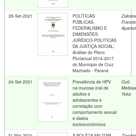
28-Set-2021
POLÍTICAS
Zaksesk
PÚBLICAS,
Franciel
FEDERALISMO E
Aparec
DIMENSÕES
JURÍDICO-POLITICAS
DA JUSTIÇA SOCIAL:
Análise do Plano
Plurianual 2014-2017
do Munícipio de Cruz
Machado - Paraná
24-Set-2021
Prevalência de HPV
Outi,
na mucosa oral de
Melissa
adultos e
Yuka
adolescentes e
correlação com
comportamento sexual
e dados
socioeconômicos
21-Mai-2021
A POLÍCIA MILITAR
Zarpelo