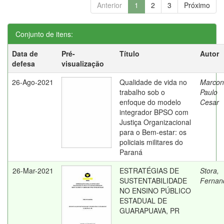
Anterior
1
2
3
Próximo
Conjunto de itens:
Data de
Pré-
Título
Autor
defesa
visualização
26-Ago-2021
Qualidade de vida no
Marcon
trabalho sob o
Paulo
enfoque do modelo
Cesar
integrador BPSO com
Justiça Organizacional
para o Bem-estar: os
policiais militares do
Paraná
26-Mar-2021
ESTRATÉGIAS DE
Stora,
SUSTENTABILIDADE
Fernan
NO ENSINO PÚBLICO
ESTADUAL DE
GUARAPUAVA, PR