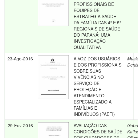
PROFISSIONAIS DE
EQUIPES DE
ESTRATÉGIA SAÚDE
DA FAMÍLIA DAS 4ª E 5ª
REGIONAIS DE SAÚDE
DO PARANÁ: UMA
INVESTIGAÇÃO
QUALITATIVA
23-Ago-2016
A VOZ DOS USUÁRIOS
Musia
E DOS PROFISSIONAIS
Deni
SOBRE SUAS
VIVÊNCIAS NO
SERVIÇO DE
PROTEÇÃO E
ATENDIMENTO
ESPECIALIZADO A
FAMÍLIAS E
INDIVÍDUOS (PAEFI)
29-Fev-2016
AVALIAÇÃO DAS
Gabri
CONDIÇÕES DE SAÚDE
Katiu
DOS CUIDADORES DE
Olive