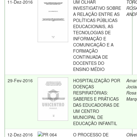
11-Dez-2016
UM OLHAR
TOR
INVESTIGATIVO SOBRE
ROS
A RELAÇÃO ENTRE AS
AND
POLÍTICAS PÚBLICAS
EDUCACIONAIS, AS
TECNOLOGIAS DE
INFORMAÇÃO E
COMUNICAÇÃO E A
FORMAÇÃO
CONTINUADA DE
DOCENTES DO
ENSINO MÉDIO
29-Fev-2016
HOSPITALIZAÇÃO POR
Amara
DOENÇAS
Jocia
RESPIRATÓRIAS:
Rosa
SABERES E PRÁTICAS
Marq
DAS EDUCADORAS DE
UM CENTRO
MUNICIPAL DE
EDUCAÇÃO INFANTIL
12-Dez-2016
O PROCESSO DE
Olivei