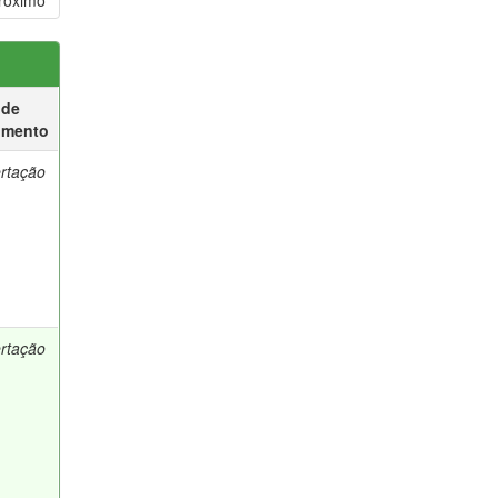
róximo
 de
umento
ertação
ertação