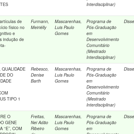
ETES
Interdisciplinar)
artículas de
Furmann,
Mascarenhas,
Programa de
Diss
ício físico no
Meiriélly
Luis Paulo
Pós-Graduação
nitivo e
Gomes
em
s indução de
Desenvolvimento
eta-
Comunitário
(Mestrado
Interdisciplinar)
A, QUALIDADE
Rebesco,
Mascarenhas,
Programa de
Diss
ADE DO
Denise
Luis Paulo
Pós-Graduação
IDADE
Barth
Gomes
em
Desenvolvimento
COM
Comunitário
US TIPO 1
(Mestrado
Interdisciplinar)
TRE O
Freitas,
Mascarenhas,
Programa de
Diss
DO GENE
Nei Adão
Luis Paulo
Pós-Graduação
‘‘E’’, COM
Ribeiro
Gomes
em