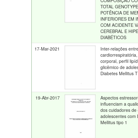
COMPOSIÇÃO CO
TOTAL GENOTYPE
POTÊNCIA DE M
INFERIORES EM 
COM ACIDENTE 
CEREBRAL E HIP
DIABÉTICOS
17-Mar-2021
Inter-relações entr
cardiorrespiratóri
corporal, perfil lipí
glicêmico de adol
Diabetes Mellitus T
19-Abr-2017
Aspectos estresso
influenciam a qual
dos cuidadores de 
adolescentes com 
Mellitus tipo 1