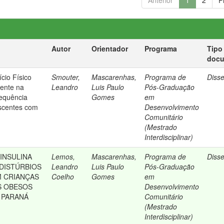
Anterior
1
2
P
Autor
Orientador
Programa
Tipo
doc
ício Físico
Smouter,
Mascarenhas,
Programa de
Diss
tente na
Leandro
Luis Paulo
Pós-Graduação
requência
Gomes
em
scentes com
Desenvolvimento
Comunitário
(Mestrado
Interdisciplinar)
 INSULINA
Lemos,
Mascarenhas,
Programa de
Diss
DISTÚRBIOS
Leandro
Luis Paulo
Pós-Graduação
 CRIANÇAS
Coelho
Gomes
em
S OBESOS
Desenvolvimento
 PARANÁ
Comunitário
(Mestrado
Interdisciplinar)