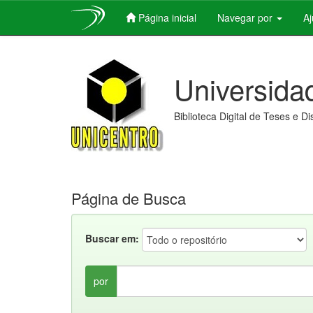
Página inicial
Navegar por
A
Skip
navigation
Universida
Biblioteca Digital de Teses e D
Página de Busca
Buscar em:
por