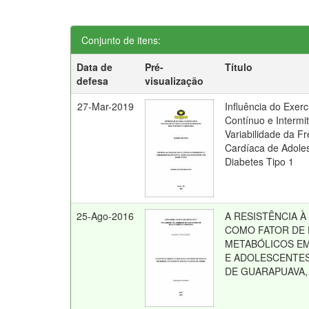
Conjunto de itens:
Data de
Pré-
Título
defesa
visualização
27-Mar-2019
Influência do Exerc
Contínuo e Intermi
Variabilidade da F
Cardíaca de Adole
Diabetes Tipo 1
25-Ago-2016
A RESISTÊNCIA À
COMO FATOR DE 
METABÓLICOS EM
E ADOLESCENTE
DE GUARAPUAVA,