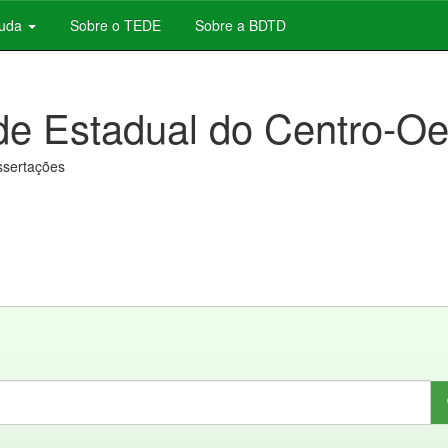
juda
Sobre o TEDE
Sobre a BDTD
de Estadual do Centro-Oe
issertações