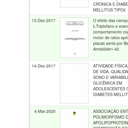
CRÔNICA E DIAB
MELLITUS TIPO2
13-Dez-2017
O efeito das nanop
L-Triptofano e exerc
comportamento cog
motor de ratos apó
placas senis por B
Amielóide1-42
14-Dez-2017
ATIVIDADE FÍSIC
DE VIDA, QUALID
SONO E VARIABIL
GLICÊMICA EM
ADOLESCENTES 
DIABETES MELLIT
4-Mar-2020
ASSOCIAÇÃO EN
POLIMORFISMO 
APOLIPOPROTEINA 