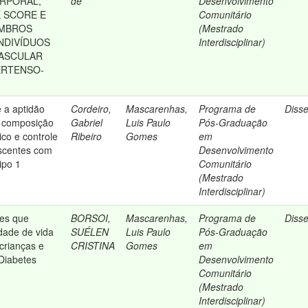
RPORAL,
de
Desenvolvimento
 SCORE E
Comunitário
EMBROS
(Mestrado
INDIVÍDUOS
Interdisciplinar)
VASCULAR
ERTENSO-
e a aptidão
Cordeiro,
Mascarenhas,
Programa de
Diss
a, composição
Gabriel
Luis Paulo
Pós-Graduação
dico e controle
Ribeiro
Gomes
em
escentes com
Desenvolvimento
ipo 1
Comunitário
(Mestrado
Interdisciplinar)
res que
BORSOI,
Mascarenhas,
Programa de
Diss
idade de vida
SUÉLEN
Luis Paulo
Pós-Graduação
crianças e
CRISTINA
Gomes
em
Diabetes
Desenvolvimento
Comunitário
(Mestrado
Interdisciplinar)