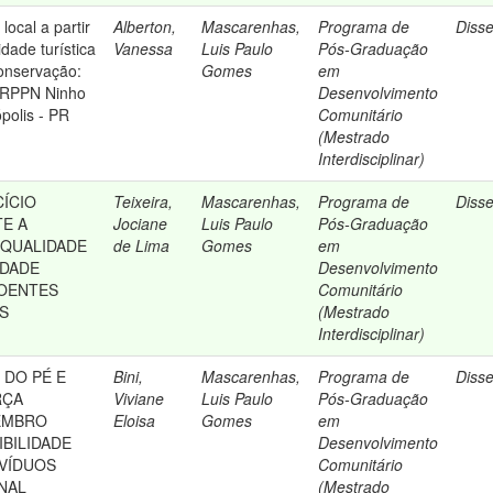
ocal a partir
Alberton,
Mascarenhas,
Programa de
Diss
idade turística
Vanessa
Luis Paulo
Pós-Graduação
onservação:
Gomes
em
 RPPN Ninho
Desenvolvimento
polis - PR
Comunitário
(Mestrado
Interdisciplinar)
CÍCIO
Teixeira,
Mascarenhas,
Programa de
Diss
E A
Jociane
Luis Paulo
Pós-Graduação
 QUALIDADE
de Lima
Gomes
em
IDADE
Desenvolvimento
DOENTES
Comunitário
S
(Mestrado
Interdisciplinar)
 DO PÉ E
Bini,
Mascarenhas,
Programa de
Diss
RÇA
Viviane
Luis Paulo
Pós-Graduação
EMBRO
Eloisa
Gomes
em
IBILIDADE
Desenvolvimento
IVÍDUOS
Comunitário
NAL
(Mestrado