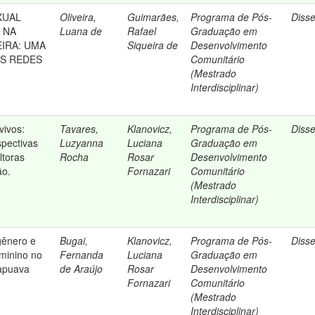
XUAL
Oliveira,
Guimarães,
Programa de Pós-
Diss
 NA
Luana de
Rafael
Graduação em
EIRA: UMA
Siqueira de
Desenvolvimento
S REDES
Comunitário
L
(Mestrado
Interdisciplinar)
vivos:
Tavares,
Klanovicz,
Programa de Pós-
Diss
spectivas
Luzyanna
Luciana
Graduação em
ltoras
Rocha
Rosar
Desenvolvimento
ão.
Fornazari
Comunitário
(Mestrado
Interdisciplinar)
gênero e
Bugai,
Klanovicz,
Programa de Pós-
Diss
minino no
Fernanda
Luciana
Graduação em
apuava
de Araújo
Rosar
Desenvolvimento
Fornazari
Comunitário
(Mestrado
Interdisciplinar)