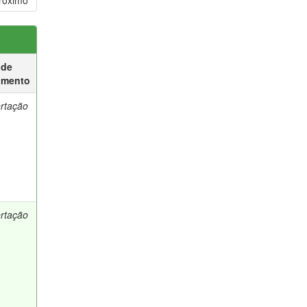
róximo
 de
umento
ertação
ertação