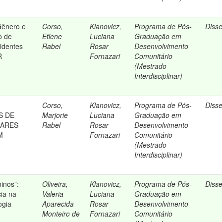
Gênero e
Corso,
Klanovicz,
Programa de Pós-
Diss
o de
Etiene
Luciana
Graduação em
identes
Rabel
Rosar
Desenvolvimento
R
Fornazari
Comunitário
(Mestrado
Interdisciplinar)
Corso,
Klanovicz,
Programa de Pós-
Diss
S DE
Marjorie
Luciana
Graduação em
IARES
Rabel
Rosar
Desenvolvimento
M
Fornazari
Comunitário
(Mestrado
Interdisciplinar)
inos”:
Oliveira,
Klanovicz,
Programa de Pós-
Diss
ia na
Valeria
Luciana
Graduação em
ogia
Aparecida
Rosar
Desenvolvimento
Monteiro de
Fornazari
Comunitário