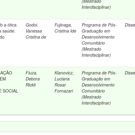
(Mestrado
Interdisciplinar)
 a ótica
Godoi,
Fujinaga,
Programa de Pós-
Diss
a saúde:
Vanessa
Cristina Ide
Graduação em
 do
Cristina de
Desenvolvimento
Comunitário
(Mestrado
Interdisciplinar)
CAÇÃO
Fiuza,
Klanovicz,
Programa de Pós-
Diss
 EM
Debora
Luciana
Graduação em
Rickli
Rosar
Desenvolvimento
E SOCIAL
Fornazari
Comunitário
(Mestrado
Interdisciplinar)