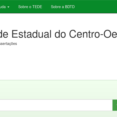
juda
Sobre o TEDE
Sobre a BDTD
de Estadual do Centro-Oe
issertações