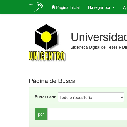
Página inicial
Navegar por
A
Skip
navigation
Universida
Biblioteca Digital de Teses e D
Página de Busca
Buscar em:
por