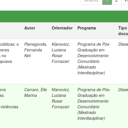
Anterior
1
2
P
Autor
Orientador
Programa
Tipo
doc
públicas: o
Pienegonda,
Klanovicz,
Programa de Pós-
Diss
heres
Fernanda
Luciana
Graduação em
a no
Keli
Rosar
Desenvolvimento
apuava
Fornazari
Comunitário
(Mestrado
Interdisciplinar)
ens
Carraro, Elis
Klanovicz,
Programa de Pós-
Diss
as:
Marina
Luciana
Graduação em
Rosar
Desenvolvimento
violências
Fornazari
Comunitário
(Mestrado
Interdisciplinar)