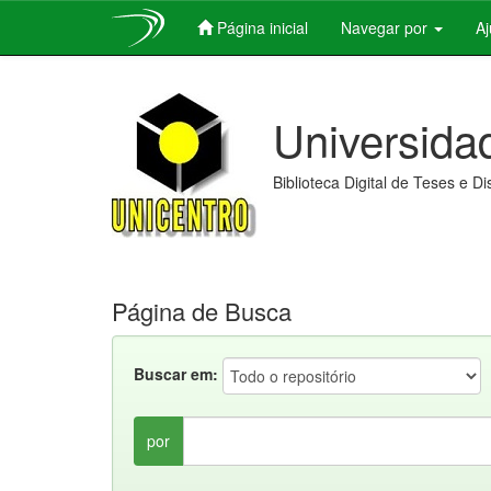
Página inicial
Navegar por
A
Skip
navigation
Universida
Biblioteca Digital de Teses e D
Página de Busca
Buscar em:
por