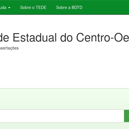
juda
Sobre o TEDE
Sobre a BDTD
de Estadual do Centro-Oe
issertações