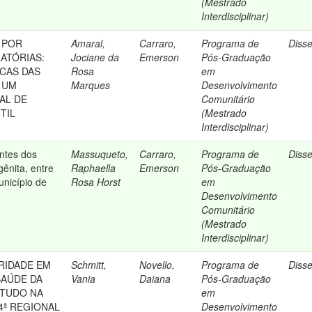
(Mestrado
Interdisciplinar)
 POR
Amaral,
Carraro,
Programa de
Diss
ATÓRIAS:
Jociane da
Emerson
Pós-Graduação
ICAS DAS
Rosa
em
 UM
Marques
Desenvolvimento
AL DE
Comunitário
TIL
(Mestrado
Interdisciplinar)
ntes dos
Massuqueto,
Carraro,
Programa de
Diss
gênita, entre
Raphaella
Emerson
Pós-Graduação
nicípio de
Rosa Horst
em
Desenvolvimento
Comunitário
(Mestrado
Interdisciplinar)
ARIDADE EM
Schmitt,
Novello,
Programa de
Diss
SAÚDE DA
Vania
Daiana
Pós-Graduação
ESTUDO NA
em
4ª REGIONAL
Desenvolvimento