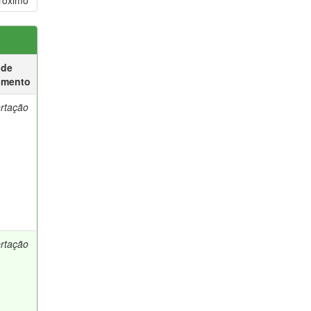
róximo
 de
umento
ertação
ertação