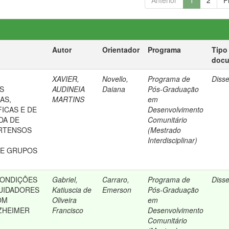
Anterior
1
2
P
Autor
Orientador
Programa
Tipo
doc
XAVIER,
Novello,
Programa de
Diss
S
AUDINEIA
Daiana
Pós-Graduação
AS,
MARTINS
em
ICAS E DE
Desenvolvimento
DA DE
Comunitário
ERTENSOS
(Mestrado
S
Interdisciplinar)
DE GRUPOS
CONDIÇÕES
Gabriel,
Carraro,
Programa de
Diss
UIDADORES
Katiuscia de
Emerson
Pós-Graduação
OM
Oliveira
em
ZHEIMER
Francisco
Desenvolvimento
Comunitário