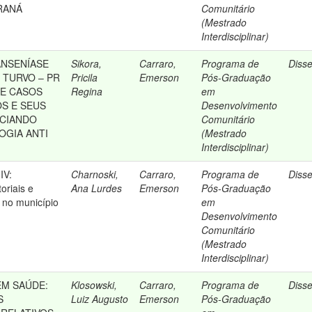
RANÁ
Comunitário
(Mestrado
Interdisciplinar)
ANSENÍASE
Sikora,
Carraro,
Programa de
Diss
 TURVO – PR
Pricila
Emerson
Pós-Graduação
DE CASOS
Regina
em
OS E SEUS
Desenvolvimento
OCIANDO
Comunitário
OGIA ANTI
(Mestrado
Interdisciplinar)
IV:
Charnoski,
Carraro,
Programa de
Diss
oriais e
Ana Lurdes
Emerson
Pós-Graduação
 no município
em
Desenvolvimento
Comunitário
(Mestrado
Interdisciplinar)
EM SAÚDE:
Klosowski,
Carraro,
Programa de
Diss
S
Luiz Augusto
Emerson
Pós-Graduação