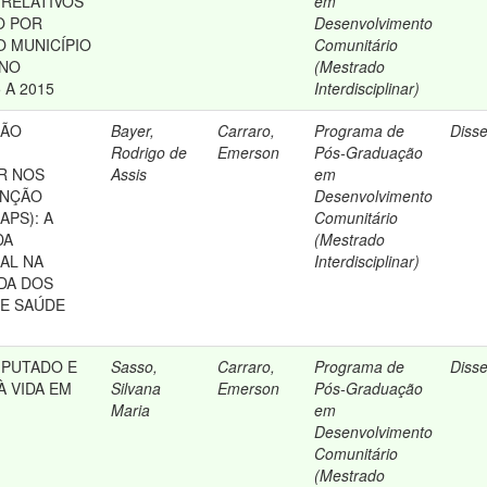
RELATIVOS
em
O POR
Desenvolvimento
 MUNICÍPIO
Comunitário
 NO
(Mestrado
 A 2015
Interdisciplinar)
ÇÃO
Bayer,
Carraro,
Programa de
Diss
Rodrigo de
Emerson
Pós-Graduação
AR NOS
Assis
em
ENÇÃO
Desenvolvimento
APS): A
Comunitário
DA
(Mestrado
AL NA
Interdisciplinar)
IDA DOS
DE SAÚDE
MPUTADO E
Sasso,
Carraro,
Programa de
Diss
À VIDA EM
Silvana
Emerson
Pós-Graduação
Maria
em
Desenvolvimento
Comunitário
(Mestrado